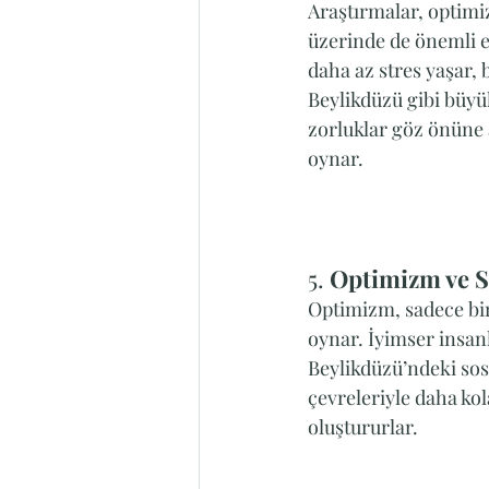
Araştırmalar, optimi
üzerinde de önemli et
daha az stres yaşar,
Beylikdüzü gibi büyük
zorluklar göz önüne a
oynar.
5. 
Optimizm ve Sos
Optimizm, sadece bir
oynar. İyimser insanl
Beylikdüzü’ndeki sosya
çevreleriyle daha kol
oluştururlar.