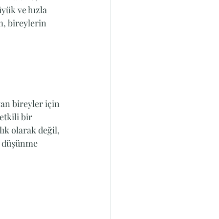
üyük ve hızla 
, bireylerin 
an bireyler için 
tkili bir 
lık olarak değil, 
ı düşünme 