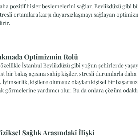
aha pozitif hisler beslemelerini sağlar. Beylikdüzü gibi b
stresli ortamlara karşı duyarsızlaşmayı sağlayan optimizm
irir.
Çıkmada Optimizmin Rolü
özellikle İstanbul Beylikdüzü gibi yoğun şehirlerde yaşay
 bir bakış açısına sahip kişiler, stresli durumlarla daha e
. İyimserlik, kişilere olumsuz olayları kişisel bir başarısız
rak görmelerine yardımcı olur. Bu da onlara çözüm odakl
ziksel Sağlık Arasındaki İlişki