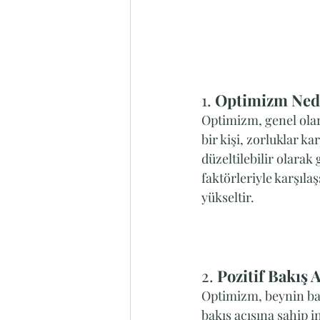
1. 
Optimizm Ned
Optimizm, genel olar
bir kişi, zorluklar k
düzeltilebilir olarak
faktörleriyle karşılaş
yükseltir.
2. 
Pozitif Bakış 
Optimizm, beynin bazı
bakış açısına sahip i