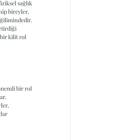
ziksel sağlık 
ip bireyler, 
ğilimindedir. 
tirdiği 
r kilit rol 
nemli bir rol 
ar. 
ler, 
lar 