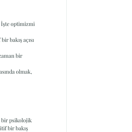
 İşte optimizmi 
 bir bakış açısı 
 zaman bir 
asında olmak, 
bir psikolojik 
tif bir bakış 