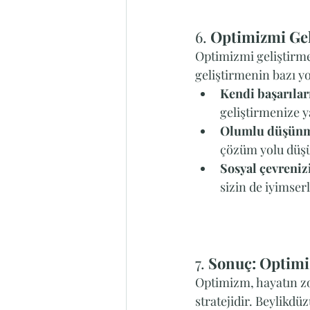
6. 
Optimizmi Gel
Optimizmi geliştirmek
geliştirmenin bazı yo
Kendi başarılar
geliştirmenize y
Olumlu düşünm
çözüm yolu düş
Sosyal çevrenizi
sizin de iyimserli
7. 
Sonuç: Optimiz
Optimizm, hayatın zor
stratejidir. Beylikdüz