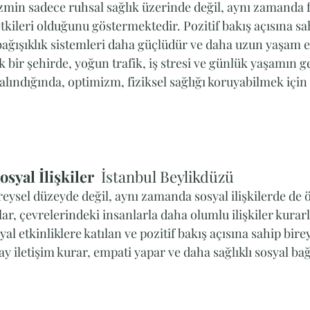
zmin sadece ruhsal sağlık üzerinde değil, aynı zamanda fi
kileri olduğunu göstermektedir. Pozitif bakış açısına sah
 bağışıklık sistemleri daha güçlüdür ve daha uzun yaşam e
 bir şehirde, yoğun trafik, iş stresi ve günlük yaşamın ge
lındığında, optimizm, fiziksel sağlığı koruyabilmek için bi
yal İlişkiler  
İstanbul Beylikdüzü
eysel düzeyde değil, aynı zamanda sosyal ilişkilerde de ö
ar, çevrelerindeki insanlarla daha olumlu ilişkiler kurarl
l etkinliklere katılan ve pozitif bakış açısına sahip birey
ay iletişim kurar, empati yapar ve daha sağlıklı sosyal bağ