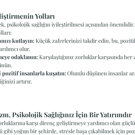
iştirmenin Yolları
, psikolojik sağlığın iyileştirilmesi açısından önemlidir.
lları:
ınızı kutlayın:
 Küçük zaferlerinizi takdir edin, bu, pozitif
ardımcı olur.
eye odaklanın:
 Karşılaştığınız zorluklar karşısında her
ünün.
 pozitif insanlarla kuşatın:
 Olumlu düşünen insanlar ar
ğinizi artırır.
m, Psikolojik Sağlığınız İçin Bir Yatırımdır
luklarına karşı direnç geliştirmeye yardımcı olan güçlü 
ü gibi yoğun bir şehirde, stresle başa çıkabilmek için pozi