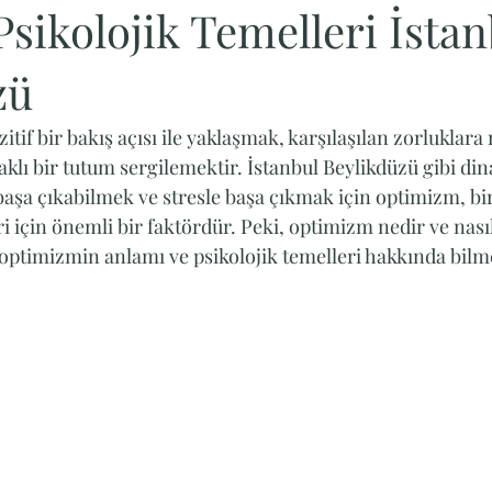
Psikolojik Temelleri İsta
zü
tif bir bakış açısı ile yaklaşmak, karşılaşılan zorluklar
klı bir tutum sergilemektir. İstanbul Beylikdüzü gibi din
başa çıkabilmek ve stresle başa çıkmak için optimizm, bi
eri için önemli bir faktördür. Peki, optimizm nedir ve nasıl
 optimizmin anlamı ve psikolojik temelleri hakkında bilm