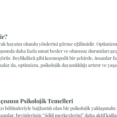
ir?
ak hayatın olumlu yönlerini görme eğilimidir. Optimizm
arşısında daha fazla umut besler ve olumsuz durumları geç
 görür. Beylikdüzü gibi kozmopolit bir şehirde, insanlar far
salar da, optimizm, psikolojik dayanıklılığı artırır ve yaşa
Açısının Psikolojik Temelleri
 bölümleriyle bağlantılı olan bir psikolojik yaklaşımdır. 
nsanlar, beyinlerinin “ödül merkezlerini” daha aktif kullan