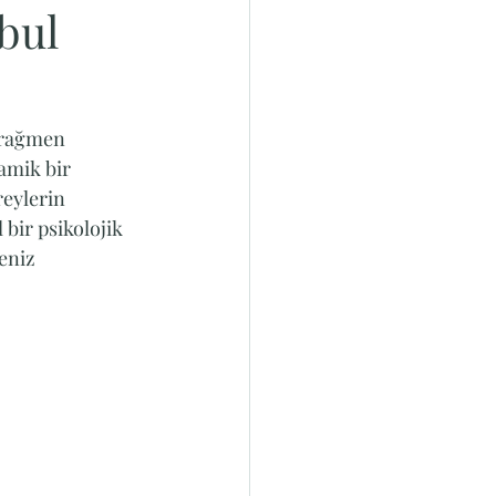
nbul
a rağmen 
amik bir 
reylerin 
 bir psikolojik 
eniz 