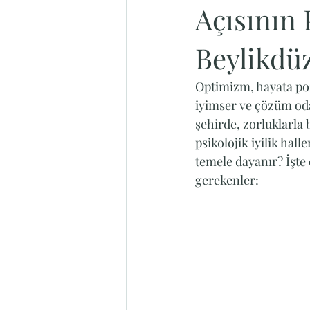
Açısının 
Beylikdü
Optimizm, hayata pozi
iyimser ve çözüm oda
şehirde, zorluklarla 
psikolojik iyilik hall
temele dayanır? İşte
gerekenler: