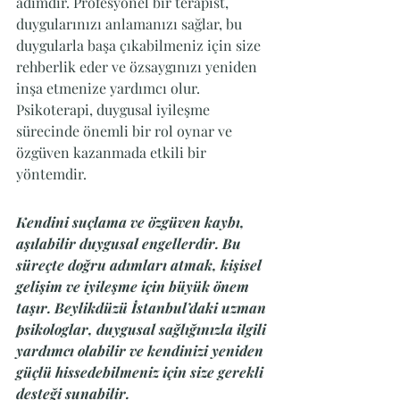
adımdır. Profesyonel bir terapist, 
duygularınızı anlamanızı sağlar, bu 
duygularla başa çıkabilmeniz için size 
rehberlik eder ve özsaygınızı yeniden 
inşa etmenize yardımcı olur. 
Psikoterapi, duygusal iyileşme 
sürecinde önemli bir rol oynar ve 
özgüven kazanmada etkili bir 
yöntemdir.
Kendini suçlama ve özgüven kaybı, 
aşılabilir duygusal engellerdir. Bu 
süreçte doğru adımları atmak, kişisel 
gelişim ve iyileşme için büyük önem 
taşır. Beylikdüzü İstanbul’daki uzman 
psikologlar, duygusal sağlığınızla ilgili 
yardımcı olabilir ve kendinizi yeniden 
güçlü hissedebilmeniz için size gerekli 
desteği sunabilir.