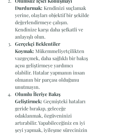
Olumsuz İçsel Konuşmayı 
Durdurmak:
 Kendinizi suçlamak 
yerine, olayları objektif bir şekilde 
değerlendirmeye çalışın. 
Kendinize karşı daha şefkatli ve 
anlayışlı olun.
Gerçekçi Beklentiler 
Koymak:
 Mükemmeliyetçilikten 
vazgeçmek, daha sağlıklı bir bakış 
açısı geliştirmeye yardımcı 
olabilir. Hatalar yapmanın insan 
olmanın bir parçası olduğunu 
unutmayın.
Olumlu İleriye Bakış 
Geliştirmek:
 Geçmişteki hataları 
geride bırakıp, geleceğe 
odaklanmak, özgüveninizi 
artırabilir. Yapabileceğiniz en iyi 
şeyi yapmak, iyileşme sürecinizin 