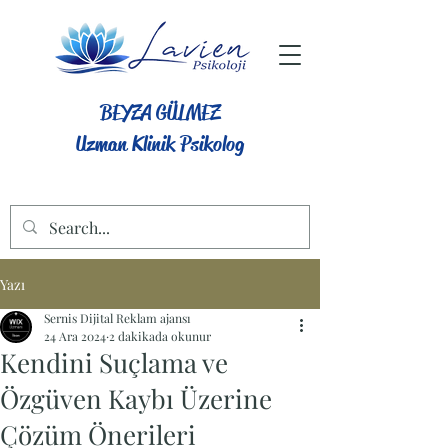
BEYZA GÜLMEZ
Uzman Klinik Psikolog
Yazı
Sernis Dijital Reklam ajansı
24 Ara 2024
2 dakikada okunur
Kendini Suçlama ve
Özgüven Kaybı Üzerine
Çözüm Önerileri